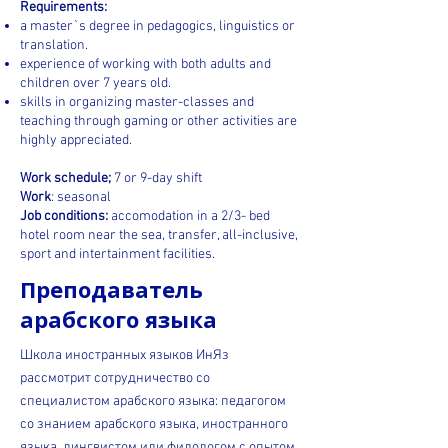
Requirements:
a master`s degree in pedagogics, linguistics or
translation.
experience of working with both adults and
children over 7 years old.
skills in organizing master-classes and
teaching through gaming or other activities are
highly appreciated.
Work schedule;
7 or 9-day shift
Work
: seasonal
Job conditions:
accomodation in a 2/3- bed
hotel room near the sea, transfer, all-inclusive,
sport and intertainment facilities.
Преподаватель
арабского языка
Школа иностранных языков ИнЯз
рассмотрит сотрудничество со
специалистом арабского языка: педагогом
со знанием арабского языка, иностранного
языка, лингвистом или филологом с опытом