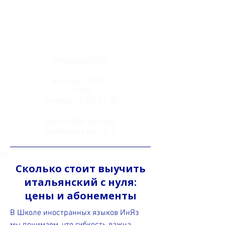
Идёт набор на июнь
Свободные места: 3
Participanti (A2)
Вторник: 20:00-
21:30
Четверг: 20:00-21:30
Идёт набор на июнь
Свободные места: 2
Сколько стоит выучить
итальянский с нуля:
цены и абонементы
В Школе иностранных языков ИнЯз