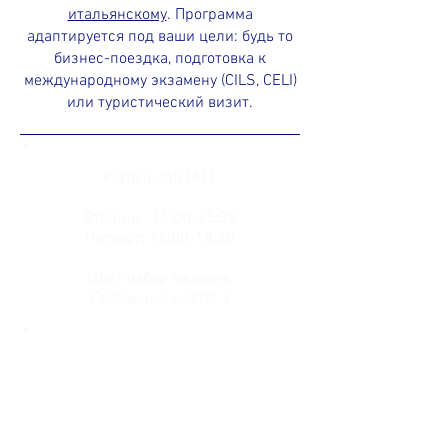
итальянскому
. Программа
адаптируется под ваши цели: будь то
бизнес-поездка, подготовка к
международному экзамену (CILS, CELI)
или туристический визит.
Participanti (A1)
Вторник: 16:00-15:30
Четверг: 16:00-18:30
Идёт набор на июнь
Свободные места: 3
Participanti (A1)
Суббота: 14:00-15:30
Воскресенье: 14:00-
15:30