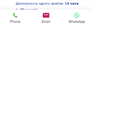
Длительность
одного занятия:
1,5 часа
(= 90 минут)
Phone
Email
WhatsApp
22000 руб
В оплату за два месяца входит:
Количество ак. часов:
32
Количество занятий:
16
Количество занятий в неделю:
2
Длительность одного занятия:
1,5 часа
(= 90 минут)
30000 руб
В оплату за три месяца входит:
Количество ак. часов:
48
Количество занятий:
24