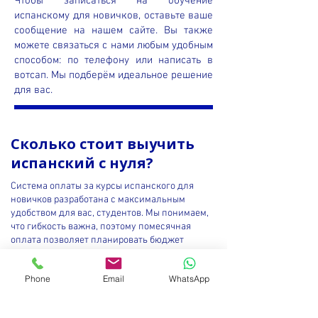
Чтобы записаться на обучение
испанскому для новичков, оставьте ваше
сообщение на нашем сайте. Вы также
можете связаться с нами любым удобным
способом: по телефону или написать в
вотсап. Мы подберём идеальное решение
для вас.
Сколько стоит выучить
испанский с нуля?
Система оплаты за курсы испанского для
новичков разработана с максимальным
удобством для вас, студентов. Мы понимаем,
что гибкость важна, поэтому помесячная
оплата позволяет планировать бюджет
обучения без лишних забот. Вы можете начать
с одного месяца, оценить наш подход и, при
Phone
Email
WhatsApp
желании, продлить обучение, не чувствуя
давления финансовых обязательств на
длительный срок.